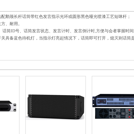
选配鹅颈长杆话筒带红色发言指示光环或圆形黑色哑光喷漆工艺短咪杆；
大方、耐用。
、话筒ID号、话筒发言状态、发言计时、发言倒计时,方便与会者掌握时间
开关具备蓝色待机灯，当指示灯亮起情况下，话筒即可打开，熄灭则话筒