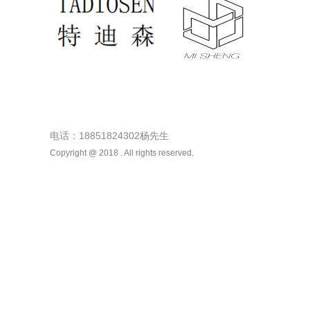
电话：18851824302杨先生
Copyright @ 2018 . All rights reserved.