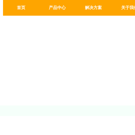
首页
产品中心
解决方案
关于我