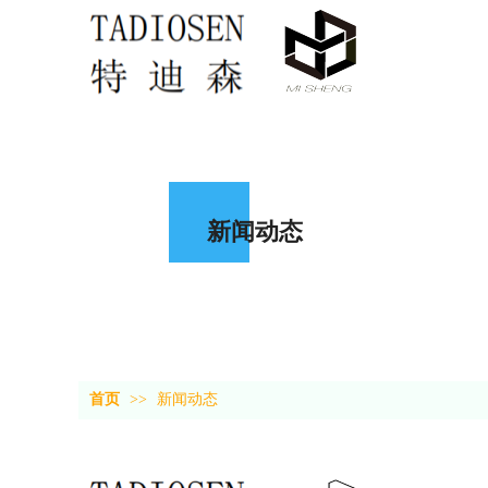
新闻动态
首页
>>
新闻动态