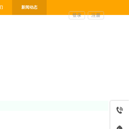
们
新闻动态
登录
注册