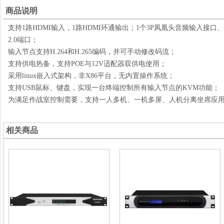
商品说明
支持
1路HDMI
输入
，
1路HDMI环通输出；1个3P
凤凰头
音频输
入
接口、
2.0
端口；
输入节点支持
H.264和H.265编码，并可手动修改码流；
支持供电热备，支持
POE与12V适配器双供电使用；
采用
linux嵌入式架构，非X86平台，无内置操作系统；
支持
USB鼠标、键盘，实现一台终端控制所有输入节点的KVM功能；
为满足作战室控制需要，支持一人多机、一机多屏、人机分离坐席应
相关商品